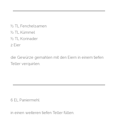
½ TL Fenchelsamen
½ TL Kümmel
½ TL Korinader
2 Eier
die Gewürze gemahlen mit den Eiern in einem tiefen
Teller verquirlen.
6 EL Paniermehl
in einen weiteren tiefen Teller füllen.