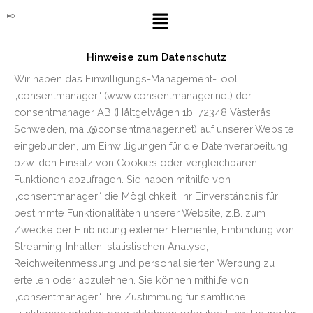
Zum
Menü
Inhalt
springen
Hinweise zum Datenschutz
Wir haben das Einwilligungs-Management-Tool
„consentmanager“ (www.consentmanager.net) der
consentmanager AB (Håltgelvågen 1b, 72348 Västerås,
Schweden, mail@consentmanager.net) auf unserer Website
eingebunden, um Einwilligungen für die Datenverarbeitung
bzw. den Einsatz von Cookies oder vergleichbaren
Funktionen abzufragen. Sie haben mithilfe von
„consentmanager“ die Möglichkeit, Ihr Einverständnis für
bestimmte Funktionalitäten unserer Website, z.B. zum
Zwecke der Einbindung externer Elemente, Einbindung von
Streaming-Inhalten, statistischen Analyse,
Reichweitenmessung und personalisierten Werbung zu
erteilen oder abzulehnen. Sie können mithilfe von
„consentmanager“ ihre Zustimmung für sämtliche