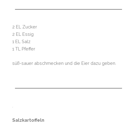
2 EL Zucker
2 EL Essig
1 EL Salz
1 TL Pfeffer
süß-sauer abschmecken und die Eier dazu geben.
.
Salzkartoffeln