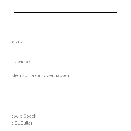
.
Soße
1 Zwiebel
klein schneiden oder hacken.
100 g Speck
1 EL Butter